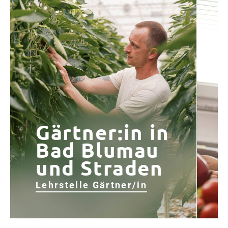
office@frutura.com
Fruturastraße 1
8224 Hartl
Österreich
Allgemeines &
Rechtliches
Downloads
AGB
Gärtner:in in
Impressum
Bad Blumau
Datenschutz
und Straden
Lieferanteninformationen
Lehrstelle Gärtner/in
L