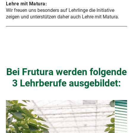
Lehre mit Matura:
Wir freuen uns besonders auf Lehrlinge die Initiative
zeigen und unterstützen daher auch Lehre mit Matura.
Regional.
Geschmackvoll.
Bei Frutura werden folgende
Klimaschonend.
3 Lehrberufe ausgebildet:
Frutura Obst & Gemüse
Kompetenzzentrum GmbH
+43 (0)3334 41800