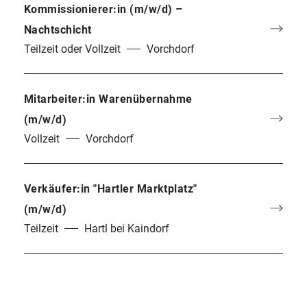
8224 Hartl
Kommissionierer:in (m/w/d) –
Österreich
Nachtschicht
Teilzeit oder Vollzeit
Vorchdorf
Allgemeines &
Rechtliches
Mitarbeiter:in Warenübernahme
Downloads
(m/w/d)
AGB
Vollzeit
Vorchdorf
Impressum
Datenschutz
Verkäufer:in "Hartler Marktplatz"
Lieferanteninformationen
(m/w/d)
Teilzeit
Hartl bei Kaindorf