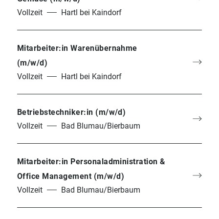
Vollzeit
Hartl bei Kaindorf
Mitarbeiter:in Warenübernahme
Regional.
(m/w/d)
Vollzeit
Hartl bei Kaindorf
Geschmackvoll.
Klimaschonend.
Betriebstechniker:in (m/w/d)
Vollzeit
Bad Blumau/Bierbaum
Frutura Obst & Gemüse
Kompetenzzentrum GmbH
Mitarbeiter:in Personaladministration &
Office Management (m/w/d)
+43 (0)3334 41800
Vollzeit
Bad Blumau/Bierbaum
office@frutura.com
Fruturastraße 1