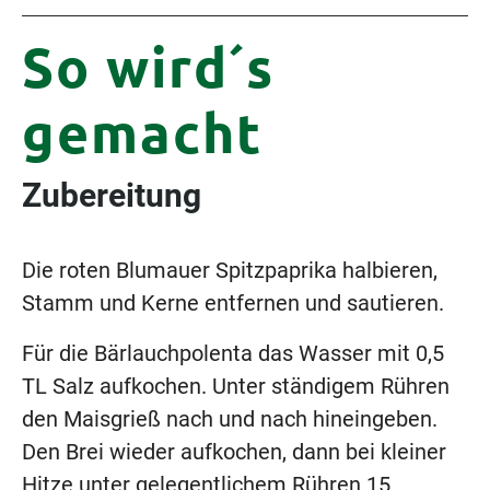
office@frutura.com
So wird´s
Fruturastraße 1
8224 Hartl
gemacht
Österreich
Allgemeines &
Zubereitung
Rechtliches
Downloads
Die roten Blumauer Spitzpaprika halbieren,
AGB
Stamm und Kerne entfernen und sautieren.
Impressum
Für die Bärlauchpolenta das Wasser mit 0,5
Datenschutz
TL Salz aufkochen. Unter ständigem Rühren
Lieferanteninformationen
den Maisgrieß nach und nach hineingeben.
Den Brei wieder aufkochen, dann bei kleiner
Hitze unter gelegentlichem Rühren 15