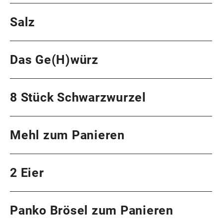
Salz
Das Ge(H)würz
8 Stück Schwarzwurzel
Regional.
Geschmackvoll.
Mehl zum Panieren
Klimaschonend.
2 Eier
Frutura Obst & Gemüse
Kompetenzzentrum GmbH
Panko Brösel zum Panieren
+43 (0)3334 41800