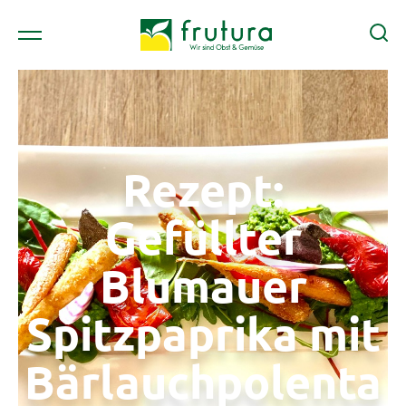
Rezept:
Gefüllter
Blumauer
Spitzpaprika mit
Bärlauchpolenta