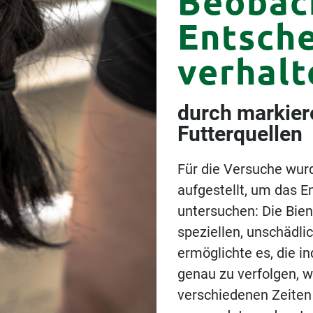
Beobac
Entsche
verhalt
durch markier
Futterquellen
Für die Versuche wur
aufgestellt, um das E
untersuchen: Die Bien
Frutura Obst &
speziellen, unschädli
Gemüse
ermöglichte es, die i
Kompetenzzentrum
genau zu verfolgen, 
GmbH
verschiedenen Zeiten