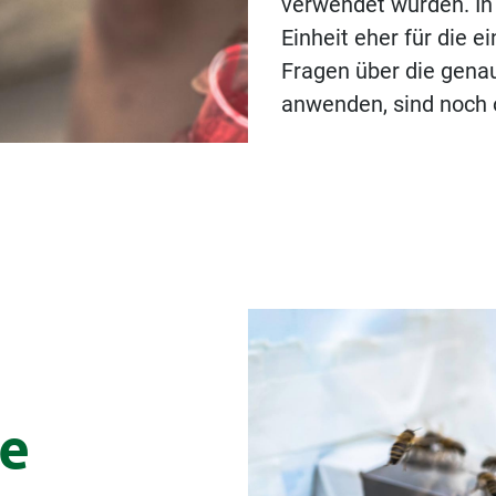
verwendet wurden. In 
ll.
+43 (0)3334 41800
Einheit eher für die e
office@frutura.com
Fragen über die gena
nd.
anwenden, sind noch 
Fruturastraße 1
8224 Hartl
Österreich
le