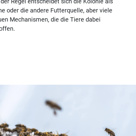
der Regel entscheidet sich die Kolonie als
AGB
ine oder die andere Futterquelle, aber viele
uen Mechanismen, die die Tiere dabei
Impressum
offen.
Datenschutz
Lieferanteninformationen