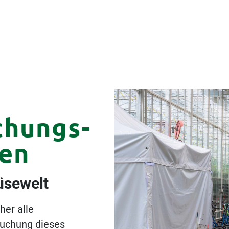
chungs-
en
üsewelt
her alle
suchung dieses