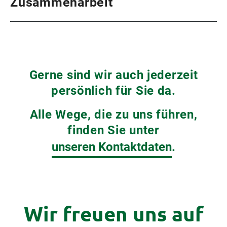
Zusammenarbeit
Kompetenzzentrum GmbH
+43 (0)3334 41800
office@frutura.com
Fruturastraße 1
8224 Hartl
Gerne sind wir auch jederzeit
Österreich
persönlich für Sie da.
Alle Wege, die zu uns führen,
Allgemeines &
Rechtliches
finden Sie unter
unseren Kontaktdaten
.
Downloads
AGB
Impressum
Datenschutz
Wir freuen uns auf
Lieferanteninformationen